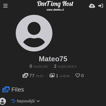
Mateo75
0
2
SLEDUJÍCÍ
SLEDUJÍCÍCH
77
1
0
FILES
ALBUM
Files
Nejnovější