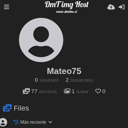
Mateo75
0
2
SIGUIENDO
SEGUIDORES
77
1
0
ARCHIVOS
ÁLBUM
Files
Más reciente