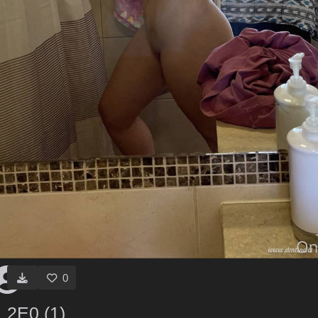
0
2E0 (1)