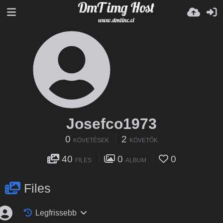
Josefco1973
0
2
KÖVETÉSEK
KÖVETŐK
40
0
0
FILES
ALBUM
Files
Legfrissebb