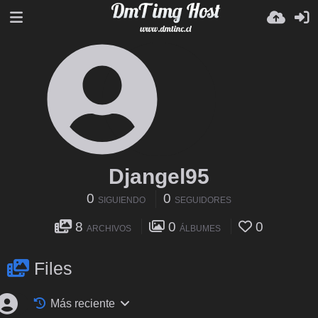
Djangel95
0
0
SIGUIENDO
SEGUIDORES
8
0
0
ARCHIVOS
ÁLBUMES
Files
Más reciente