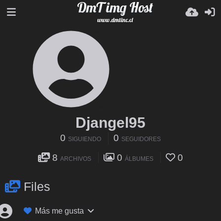
Djangel95
0
0
SIGUIENDO
SEGUIDORES
8
0
0
ARCHIVOS
ÁLBUMES
Files
Más me gusta