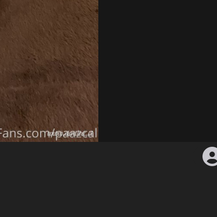
7C0
960 × 1280 — JPG 257.3 KB
4 سال قبل
آپلود شد — 23135 نمایش