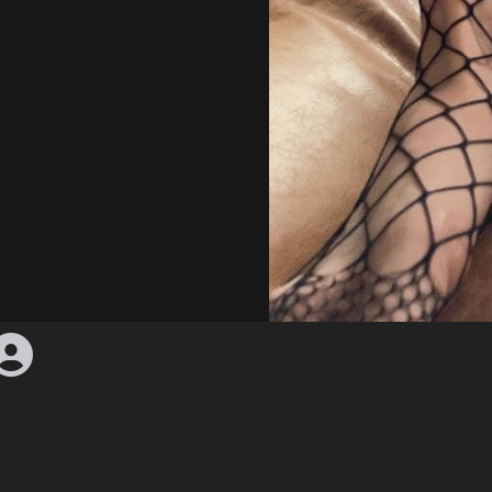
01C
960 × 1280 — JPG 253 KB
Enviado
há 4 anos
— 10280 visualizações