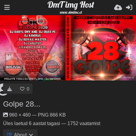
0
Golpe 28...
960 × 460 — PNG 866 KB
Üles laetud
6 aastat tagasi
— 1752 vaatamist
About