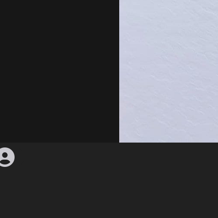
0B2
960 × 1280 — JPG 122.8 KB
Feltöltés ideje:
4 évvel ezelőtt
— 6725 megtekintés