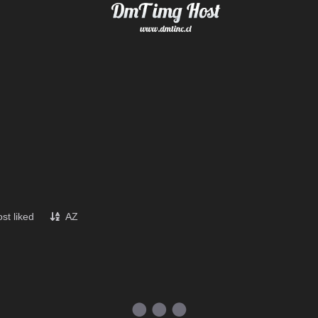
st liked
AZ