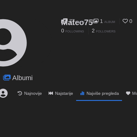
Mateo75
77
1
0
FILES
ALBUM
0
2
FOLLOWING
FOLLOWERS
Albumi
Najnovije
Najstarije
Najviše pregleda
Mo