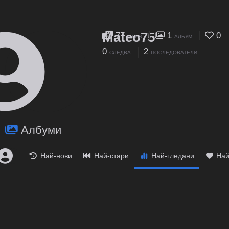
Mateo75
77
1
0
FILES
АЛБУМ
0
2
СЛЕДВА
ПОСЛЕДОВАТЕЛИ
Албуми
Най-нови
Най-стари
Най-гледани
Най