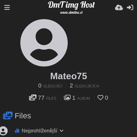
Mateo75
0
2
SLEDUJÍCÍ
SLEDUJÍCÍCH
77
1
0
FILES
ALBUM
Files
Nejprohlíženější