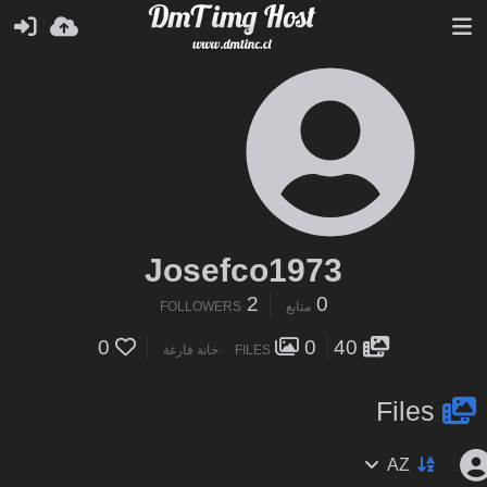
Josefco1973
2
0
متابع
FOLLOWERS
0
0
40
FILES
خانة فارغة
Files
AZ