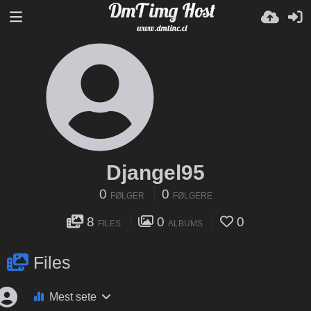
Djangel95
0
0
FØLGER
FØLGERE
8
0
0
FILES
ALBUMS
Files
Mest sete