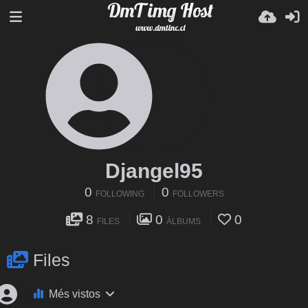
Djangel95
0
0
FOLLOWING
FOLLOWERS
8
0
0
FILES
ÀLBUMS
Files
Més vistos